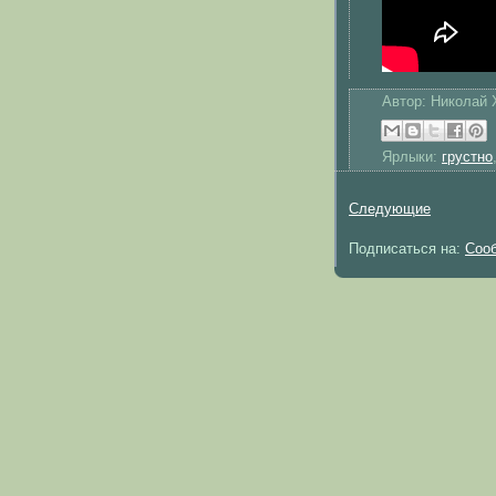
Автор:
Николай Х
Ярлыки:
грустно
Следующие
Подписаться на:
Сооб