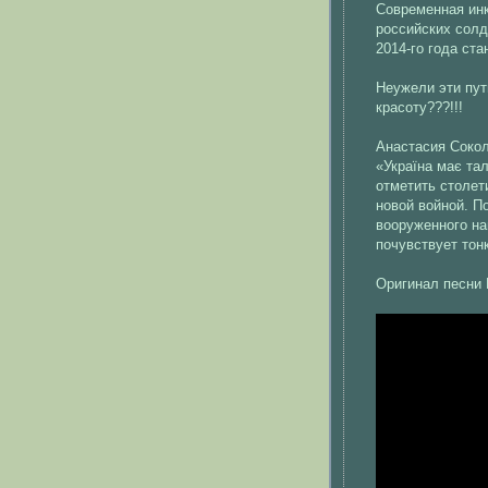
Современная инк
российских солд
2014-го года ст
Неужели эти пут
красоту???!!!
Анастасия Сокол
«Україна має тал
отметить столет
новой войной. П
вооруженного на
почувствует тон
Оригинал песни 