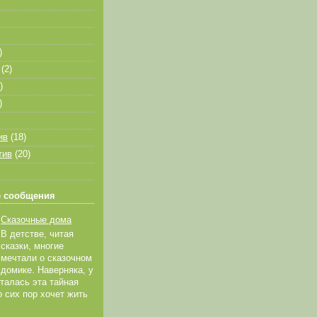
)
(2)
)
)
ив
(18)
тив
(20)
 сообщения
Сказочные дома
В детстве, читая
сказки, многие
мечтали о сказочном
домике. Наверняка, у
талась эта тайная
о сих пор хочет жить