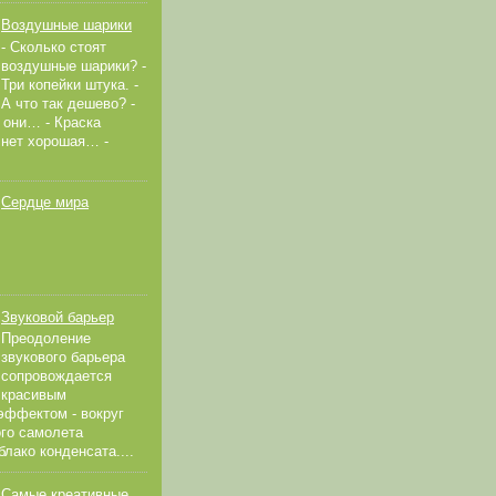
Воздушные шарики
- Сколько стоят
воздушные шарики? -
Три копейки штука. -
А что так дешево? -
 они… - Краска
 нет хорошая… -
Сердце мира
Звуковой барьер
Преодоление
звукового барьера
сопровождается
красивым
эффектом - вокруг
ого самолета
блако конденсата....
Самые креативные