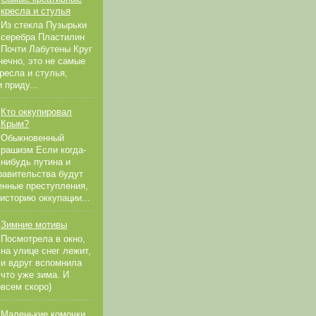
кресла и стулья
Из стекла Пузырьки
серебра Пластилин
Почти Лабутены Круг
нечно, это не самые
ресла и стулья,
 приду...
Кто оккупировал
Крым?
Обыкновенный
рашизм Если когда-
нибудь путина и
равительства будут
енные преступления,
 историю оккупации...
Зимние мотивы
Посмотрела в окно,
на улице снег лежит,
и вдруг вспомнила
что уже зима. И
всем скоро)
Маленькие комочки