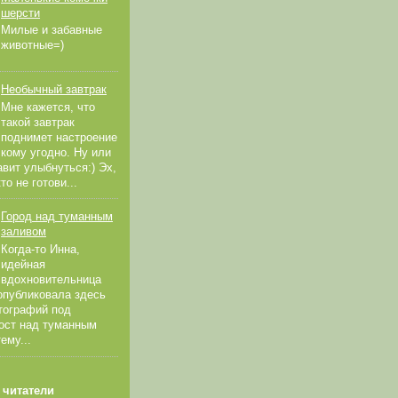
шерсти
Милые и забавные
животные=)
Необычный завтрак
Мне кажется, что
такой завтрак
поднимет настроение
кому угодно. Ну или
авит улыбнуться:) Эх,
о не готови...
Город над туманным
заливом
Когда-то Инна,
идейная
вдохновительница
 опубликовала здесь
тографий под
ост над туманным
ему...
 читатели