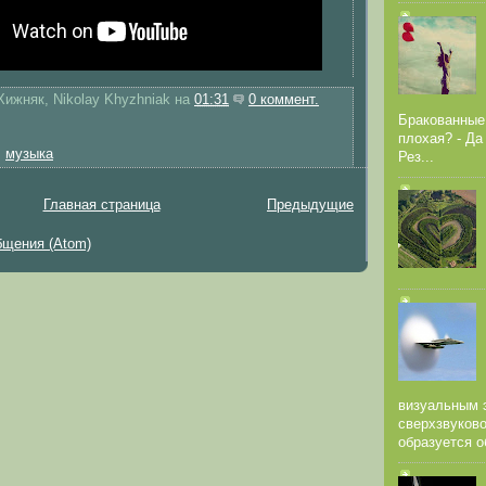
ижняк, Nikolay Khyzhniak
на
01:31
0 коммент.
Бракованные
плохая? - Да
,
музыка
Рез...
Главная страница
Предыдущие
щения (Atom)
визуальным 
сверхзвуков
образуется о