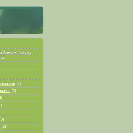
й Хижняк, Nikolay
iak
е шарики
(2)
краине
(2)
6)
1)
(3)
м
(2)