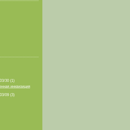
 03/30
(1)
нная инквизиция
 03/09
(3)