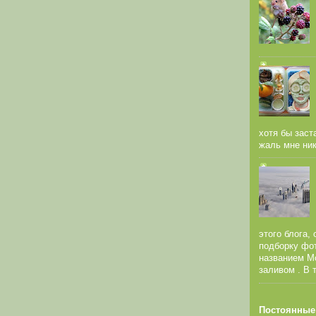
хотя бы заст
жаль мне никт
этого блога,
подборку фо
названием М
заливом . В т
Постоянные