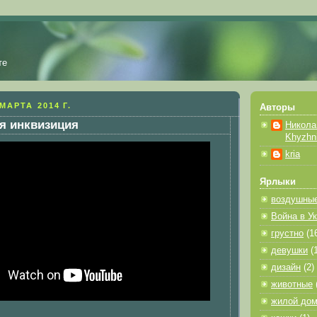
те
МАРТА 2014 Г.
Авторы
я инквизиция
Никола
Khyzhn
kria
Ярлыки
воздушны
Война в У
грустно
(1
девушки
(
дизайн
(2)
животные
жилой до