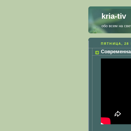
kria-tiv
обо всем на све
ПЯТНИЦА, 28 
Современна