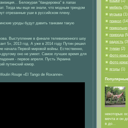
кошки
(1)
визиция... Белокурая "бандеровка" в лапах
мебель
(3)
ат. Тогда мы еще не знали, что модным трендом
анут отрезанные уши в руссийском плену.
музыка
(1)
прикол
(14
инские уроды будут давить танками такую
прикольно
природа
(5
ова. Выступление в финале телевизионного шоу
радость
(3
ант 5», 2013 год. А уже в 2014 году Путин решил
туман
(2)
ие начала Первой мировой войны. Естественно,
о-другому оно не умеет. Самое лучшее время для
фото крас
падения - первое апреля. Пусть Украина
фото креа
кий путинский юмор.
ягоды
(1)
Moulin Rouge «El Tango de Roxanne».
Популярные
некоторых ос
мечта и он д
в до...