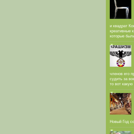
и квадрат Ко
креативные к
которые были
членов его п
судить за во
то вот какую
Новый Год со